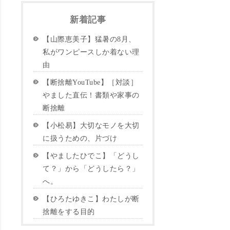
新着記事
【山際恵美子】猛暑の8月、
私がワンピースしか着ない理
由
【断捨離YouTube】［対談］
やました直伝！書類や家事の
断捨離
【小松易】大切なモノを大切
に扱うための、片づけ
【やましたひでこ】「どうし
て？」から「どうしたら？」
へ。
【ひろたゆきこ】わたしが断
捨離をする目的