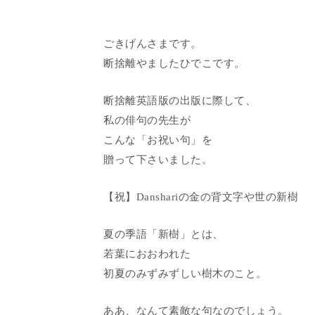
ごきげんさまです。
断捨離やましたひでこです。
断捨離英語版の出版に際して、
私の俳句の先生が
こんな「お祝い句」を
贈って下さいました。
【祝】Danshariの金の背文字や世の新樹
夏の季語「新樹」とは、
若葉におおわれた
初夏のみずみずしい樹木のこと。
ああ、なんて素敵な句なのでしょう。