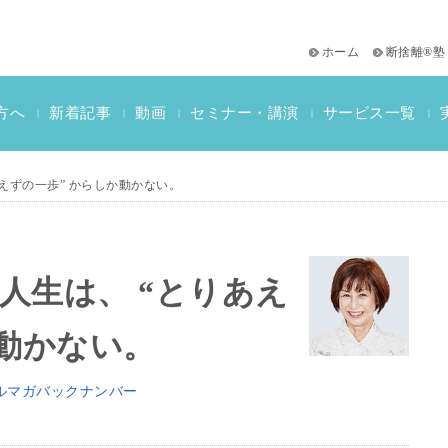
ホーム
断捨離®塾
サービス一覧
方へ
新着記事
動画
セミナー・講演
|
|
|
|
|
おススメ書籍
教材一覧
断捨離検定情報
えずの一歩” からしか動かない。
人生は、 “とりあえ
か動かない。
ルマガバックナンバー