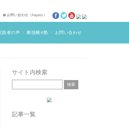
お問い合わせ
（
Inquiry
）
実践者の声
断捨離®塾
お問い合わせ
|
|
断捨離®体験談
動画インタビュー
サイト内検索
記事一覧