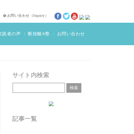
お問い合わせ
（
Inquiry
）
実践者の声
断捨離®塾
お問い合わせ
|
|
断捨離®体験談
動画インタビュー
サイト内検索
記事一覧