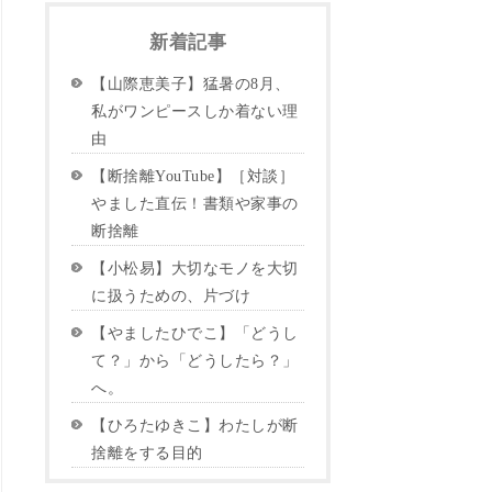
新着記事
【山際恵美子】猛暑の8月、
私がワンピースしか着ない理
由
【断捨離YouTube】［対談］
やました直伝！書類や家事の
断捨離
【小松易】大切なモノを大切
に扱うための、片づけ
【やましたひでこ】「どうし
て？」から「どうしたら？」
へ。
【ひろたゆきこ】わたしが断
捨離をする目的