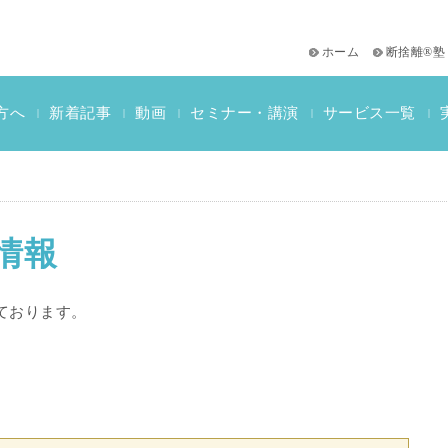
ホーム
断捨離®塾
サービス一覧
方へ
新着記事
動画
セミナー・講演
|
|
|
|
|
おススメ書籍
教材一覧
断捨離検定情報
情報
ております。