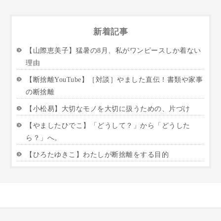
新着記事
【山際恵美子】猛暑の8月、私がワンピースしか着ない
理由
【断捨離YouTube】［対談］やました直伝！書類や家事
の断捨離
【小松易】大切なモノを大切に扱うための、片づけ
【やましたひでこ】「どうして？」から「どうした
ら？」へ。
【ひろたゆきこ】わたしが断捨離をする目的