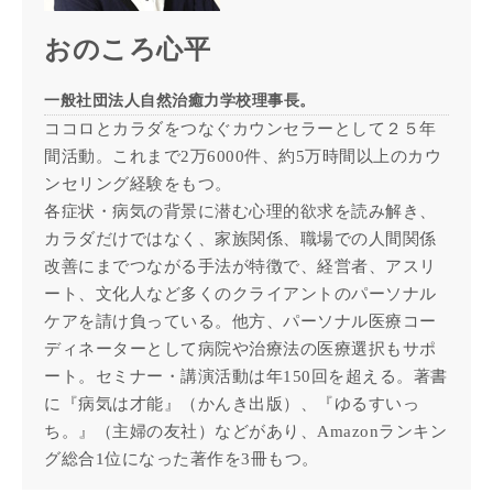
おのころ心平
一般社団法人自然治癒力学校理事長。
ココロとカラダをつなぐカウンセラーとして２５年
間活動。これまで2万6000件、約5万時間以上のカウ
ンセリング経験をもつ。
各症状・病気の背景に潜む心理的欲求を読み解き、
カラダだけではなく、家族関係、職場での人間関係
改善にまでつながる手法が特徴で、経営者、アスリ
ート、文化人など多くのクライアントのパーソナル
ケアを請け負っている。他方、パーソナル医療コー
ディネーターとして病院や治療法の医療選択もサポ
ート。セミナー・講演活動は年150回を超える。著書
に『病気は才能』（かんき出版）、『ゆるすいっ
ち。』（主婦の友社）などがあり、Amazonランキン
グ総合1位になった著作を3冊もつ。