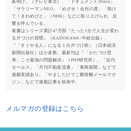
夜明け」（テレビ東京）、「ドキュメント20min」
「サラリーマンNEO」「めざせ！会社の星」「助け
て！きわめびと」（NHK）などに取り上げられ、反
響を呼んでいる。
著書はシリーズ累計47万部『たった1分で人生が変わ
る片づけの習慣』（KADOKAWA /中経出版）、
『「すぐやる人」になる１分片づけ術』（日本経済
新聞出版社）ほか多数。最新刊は『「かたづけ思
考」こそ最強の問題解決』（PHP研究所）。「近代
セールス」「月刊不動産流通」「東商新聞」などで
連載実績あり。「やましたひでこ断捨離メールマガ
ジン」などで連載記事を執筆中。
メルマガの登録はこちら