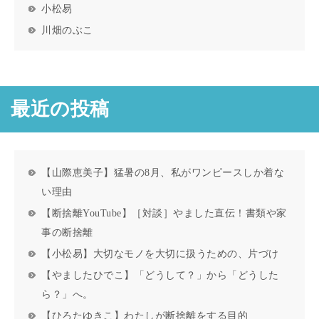
小松易
川畑のぶこ
最近の投稿
【山際恵美子】猛暑の8月、私がワンピースしか着な
い理由
【断捨離YouTube】［対談］やました直伝！書類や家
事の断捨離
【小松易】大切なモノを大切に扱うための、片づけ
【やましたひでこ】「どうして？」から「どうした
ら？」へ。
【ひろたゆきこ】わたしが断捨離をする目的