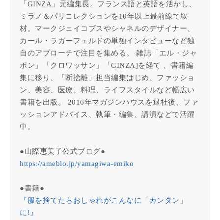
「GINZA」元編集長。フランス語と英語を活かし、
ミラノ＆パリコレクションを10年以上最前線で取
材。マークジェイコブスやシャネルのデザイナー、
カール・ラガーフェルドの単独インタビューなど独
自のアプローチで注目を集める。 雑誌「エル・ジャ
ポン」「クロワッサン」「GINZA]を経て 、書籍編
集に移り、「断捨離」担当編集はじめ、ファッショ
ン、美容、医療、料理、ライフスタイルなど幅広い
書籍を出版。 2016年マガジンハウスを退社後、ファ
ッションアドバイス、執筆・編集、講演などで活躍
中。
●山際恵美子公式ブログ●
https://ameblo.jp/yamagiwa-emiko
●書籍●
『服を捨てたらおしゃれがこんなに「カンタン」
に!』