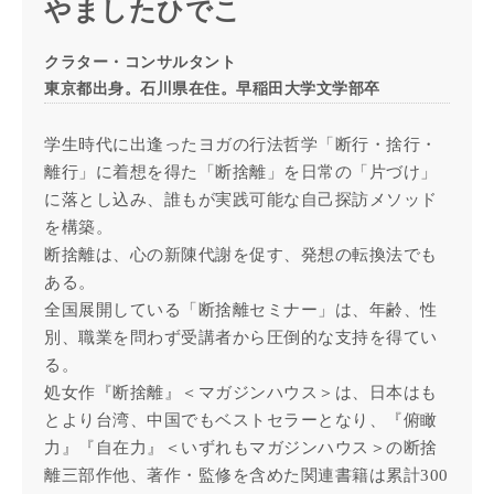
やましたひでこ
クラター・コンサルタント
東京都出身。石川県在住。早稲田大学文学部卒
学生時代に出逢ったヨガの行法哲学「断行・捨行・
離行」に着想を得た「断捨離」を日常の「片づけ」
に落とし込み、誰もが実践可能な自己探訪メソッド
を構築。
断捨離は、心の新陳代謝を促す、発想の転換法でも
ある。
全国展開している「断捨離セミナー」は、年齢、性
別、職業を問わず受講者から圧倒的な支持を得てい
る。
処女作『断捨離』＜マガジンハウス＞は、日本はも
とより台湾、中国でもベストセラーとなり、『俯瞰
力』『自在力』＜いずれもマガジンハウス＞の断捨
離三部作他、著作・監修を含めた関連書籍は累計300