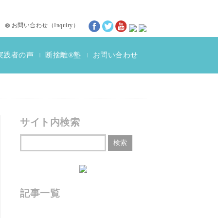
お問い合わせ
（
Inquiry
）
実践者の声
断捨離®塾
お問い合わせ
|
|
断捨離®体験談
動画インタビュー
サイト内検索
記事一覧