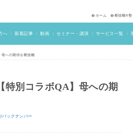
ホーム
断捨離®塾
サービス一覧
方へ
新着記事
動画
セミナー・講演
|
|
|
|
|
おススメ書籍
教材一覧
断捨離検定情報
A】母への期待を断捨離
e】【特別コラボQA】母への期
ガバックナンバー