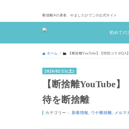
断捨離®の著者、やましたひでこの公式サイト
初めての
ホーム
/
【断捨離YouTube】【特別コラボQ
2026/02/21(土)
【断捨離YouTub
待を断捨離
カテゴリー：
.新着情報
,
ウチ断捨離
,
メルマ