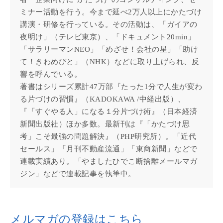
ミナー活動を行う。今まで延べ2万人以上にかたづけ
講演・研修を行っている。その活動は、「ガイアの
夜明け」（テレビ東京）、「ドキュメント20min」
「サラリーマンNEO」「めざせ！会社の星」「助け
て！きわめびと」（NHK）などに取り上げられ、反
響を呼んでいる。
著書はシリーズ累計47万部『たった1分で人生が変わ
る片づけの習慣』（KADOKAWA /中経出版）、
『「すぐやる人」になる１分片づけ術』（日本経済
新聞出版社）ほか多数。最新刊は『「かたづけ思
考」こそ最強の問題解決』（PHP研究所）。「近代
セールス」「月刊不動産流通」「東商新聞」などで
連載実績あり。「やましたひでこ断捨離メールマガ
ジン」などで連載記事を執筆中。
メルマガの登録はこちら