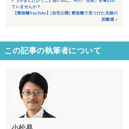
«
【やましたひでこ】思い出に、今の「空間」を奪われ
ていませんか？
【断捨離YouTube】[自宅公開] 断捨離で見つけた夫婦の
距離感
»
この記事の執筆者について
小松易