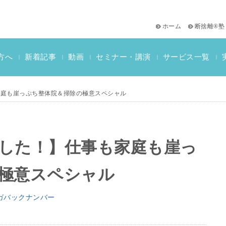
ホーム
断捨離®塾
サービス一覧
方へ
新着記事
動画
セミナー・講演
|
|
|
|
|
おススメ書籍
教材一覧
断捨離検定情報
家庭も崖っぷち整体院＆掃除の極意スペシャル
した！】仕事も家庭も崖っ
極意スペシャル
ガバックナンバー