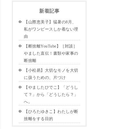
新着記事
【山際恵美子】猛暑の8月、
私がワンピースしか着ない理
由
【断捨離YouTube】［対談］
やました直伝！書類や家事の
断捨離
【小松易】大切なモノを大切
に扱うための、片づけ
【やましたひでこ】「どうし
て？」から「どうしたら？」
へ。
【ひろたゆきこ】わたしが断
捨離をする目的