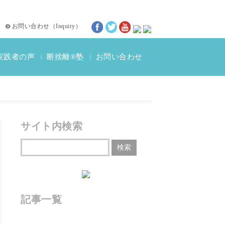
お問い合わせ
（
Inquiry
）
実践者の声
断捨離®塾
お問い合わせ
|
|
断捨離®体験談
動画インタビュー
サイト内検索
記事一覧