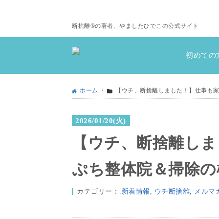
断捨離®の著者、やましたひでこの公式サイト
初めての
ホーム
/
【ウチ、断捨離しました！】仕事も
2026/01/20(火)
【ウチ、断捨離しま
ぷち整体院＆掃除の
カテゴリー：
.新着情報
,
ウチ断捨離
,
メルマ