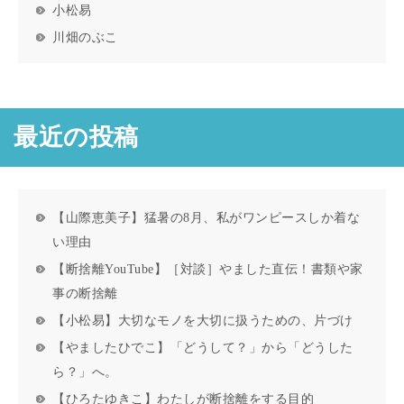
小松易
川畑のぶこ
最近の投稿
【山際恵美子】猛暑の8月、私がワンピースしか着な
い理由
【断捨離YouTube】［対談］やました直伝！書類や家
事の断捨離
【小松易】大切なモノを大切に扱うための、片づけ
【やましたひでこ】「どうして？」から「どうした
ら？」へ。
【ひろたゆきこ】わたしが断捨離をする目的