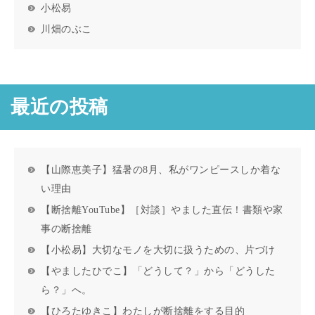
小松易
川畑のぶこ
最近の投稿
【山際恵美子】猛暑の8月、私がワンピースしか着な
い理由
【断捨離YouTube】［対談］やました直伝！書類や家
事の断捨離
【小松易】大切なモノを大切に扱うための、片づけ
【やましたひでこ】「どうして？」から「どうした
ら？」へ。
【ひろたゆきこ】わたしが断捨離をする目的