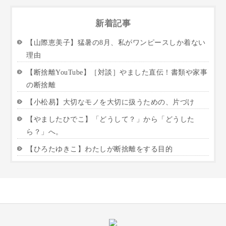
新着記事
【山際恵美子】猛暑の8月、私がワンピースしか着ない
理由
【断捨離YouTube】［対談］やました直伝！書類や家事
の断捨離
【小松易】大切なモノを大切に扱うための、片づけ
【やましたひでこ】「どうして？」から「どうした
ら？」へ。
【ひろたゆきこ】わたしが断捨離をする目的