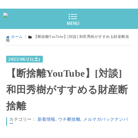
ホーム
/
【断捨離YouTube】[対談] 和田秀樹がすすめる財産断捨
離
2025/06/21(土)
【断捨離YouTube】[対談]
和田秀樹がすすめる財産断
捨離
カテゴリー：
.新着情報
,
ウチ断捨離
,
メルマガバックナンバ
ー