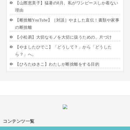
【山際恵美子】猛暑の8月、私がワンピースしか着ない
理由
【断捨離YouTube】［対談］やました直伝！書類や家事
の断捨離
【小松易】大切なモノを大切に扱うための、片づけ
【やましたひでこ】「どうして？」から「どうした
ら？」へ。
【ひろたゆきこ】わたしが断捨離をする目的
コンテンツ一覧