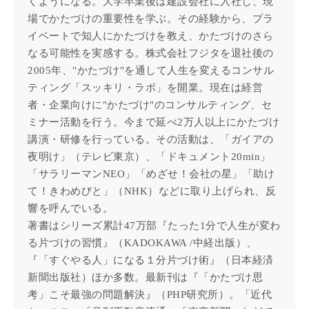
くようになる。大学卒業後は建設会社に入社し、現
場でかたづけの重要性を学ぶ。その経験から、プラ
イベートで知人にかたづけを教え、かたづけのさら
なる可能性を実感する。株式会社フジタを退社後の
2005年、"かたづけ"を通して人生を変えるコンサル
ティング「スッキリ・ラボ」を開業。現在は経営
者・企業向けに"かたづけ"のコンサルティング、セ
ミナー活動を行う。今まで延べ2万人以上にかたづけ
講演・研修を行っている。その活動は、「ガイアの
夜明け」（テレビ東京）、「ドキュメント20min」
「サラリーマンNEO」「めざせ！会社の星」「助け
て！きわめびと」（NHK）などに取り上げられ、反
響を呼んでいる。
著書はシリーズ累計47万部『たった1分で人生が変わ
る片づけの習慣』（KADOKAWA /中経出版）、
『「すぐやる人」になる１分片づけ術』（日本経済
新聞出版社）ほか多数。最新刊は『「かたづけ思
考」こそ最強の問題解決』（PHP研究所）。「近代