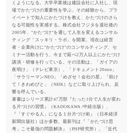
くようになる。大学卒業後は建設会社に入社し、現
場でかたづけの重要性を学ぶ。その経験から、プラ
イベートで知人にかたづけを教え、かたづけのさら
なる可能性を実感する。株式会社フジタを退社後の
2005年、"かたづけ"を通して人生を変えるコンサル
ティング「スッキリ・ラボ」を開業。現在は経営
者・企業向けに"かたづけ"のコンサルティング、セ
ミナー活動を行う。今まで延べ2万人以上にかたづけ
講演・研修を行っている。その活動は、「ガイアの
夜明け」（テレビ東京）、「ドキュメント20min」
「サラリーマンNEO」「めざせ！会社の星」「助け
て！きわめびと」（NHK）などに取り上げられ、反
響を呼んでいる。
著書はシリーズ累計47万部『たった1分で人生が変わ
る片づけの習慣』（KADOKAWA /中経出版）、
『「すぐやる人」になる１分片づけ術』（日本経済
新聞出版社）ほか多数。最新刊は『「かたづけ思
考」こそ最強の問題解決』（PHP研究所）。「近代