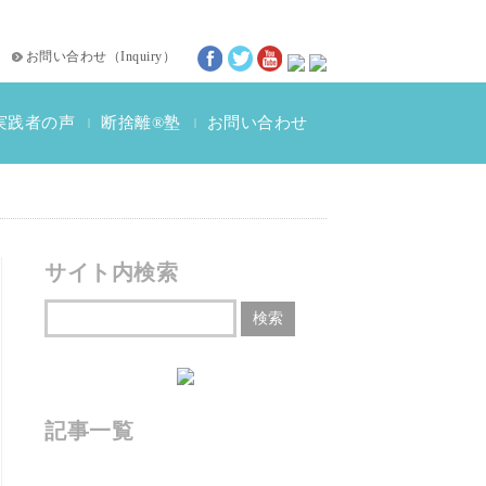
お問い合わせ
（
Inquiry
）
実践者の声
断捨離®塾
お問い合わせ
|
|
断捨離®体験談
動画インタビュー
サイト内検索
記事一覧