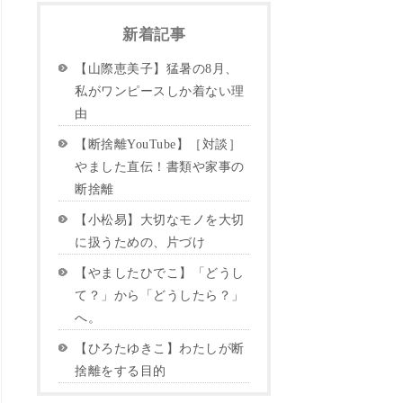
新着記事
【山際恵美子】猛暑の8月、
私がワンピースしか着ない理
由
【断捨離YouTube】［対談］
やました直伝！書類や家事の
断捨離
【小松易】大切なモノを大切
に扱うための、片づけ
【やましたひでこ】「どうし
て？」から「どうしたら？」
へ。
【ひろたゆきこ】わたしが断
捨離をする目的