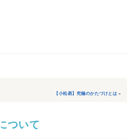
【小松易】究極のかたづけとは
»
について