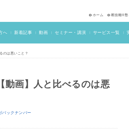
ホーム
断捨離®塾
サービス一覧
方へ
新着記事
動画
セミナー・講演
|
|
|
|
|
おススメ書籍
教材一覧
断捨離検定情報
べるのは悪いこと？
e】【動画】人と比べるのは悪
ガバックナンバー