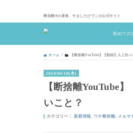
断捨離®の著者、やましたひでこの公式サイト
初めての
ホーム
/
【断捨離YouTube】【動画】人と比
2024/04/18(木)
【断捨離YouTub
いこと？
カテゴリー：
.新着情報
,
ウチ断捨離
,
メルマ