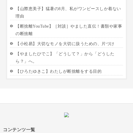
【山際恵美子】猛暑の8月、私がワンピースしか着ない
理由
【断捨離YouTube】［対談］やました直伝！書類や家事
の断捨離
【小松易】大切なモノを大切に扱うための、片づけ
【やましたひでこ】「どうして？」から「どうした
ら？」へ。
【ひろたゆきこ】わたしが断捨離をする目的
コンテンツ一覧