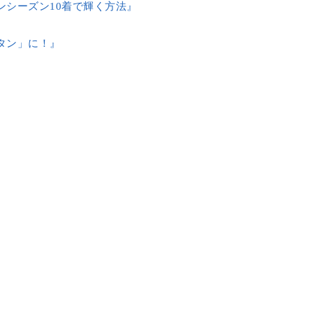
ンシーズン10着で輝く方法』
タン」に！』