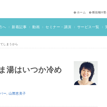
ホーム
断捨離®塾
サービス一覧
方へ
新着記事
動画
セミナー・講演
|
|
|
|
|
おススメ書籍
教材一覧
断捨離検定情報
めてしまうから
ま湯はいつか冷め
バー
,
山際恵美子