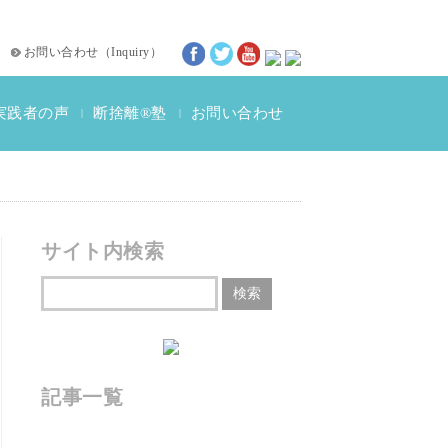
お問い合わせ
（
Inquiry
）
実践者の声
断捨離®塾
お問い合わせ
|
|
断捨離®体験談
動画インタビュー
サイト内検索
記事一覧