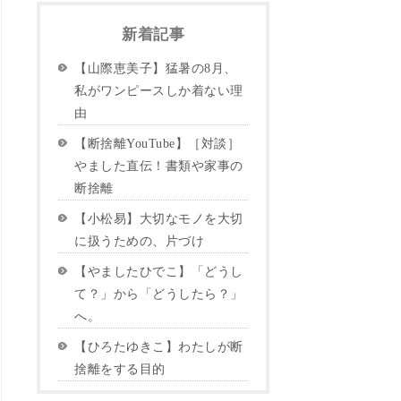
新着記事
【山際恵美子】猛暑の8月、
私がワンピースしか着ない理
由
【断捨離YouTube】［対談］
やました直伝！書類や家事の
断捨離
【小松易】大切なモノを大切
に扱うための、片づけ
【やましたひでこ】「どうし
て？」から「どうしたら？」
へ。
【ひろたゆきこ】わたしが断
捨離をする目的