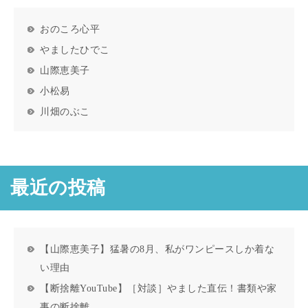
おのころ心平
やましたひでこ
山際恵美子
小松易
川畑のぶこ
最近の投稿
【山際恵美子】猛暑の8月、私がワンピースしか着な
い理由
【断捨離YouTube】［対談］やました直伝！書類や家
事の断捨離