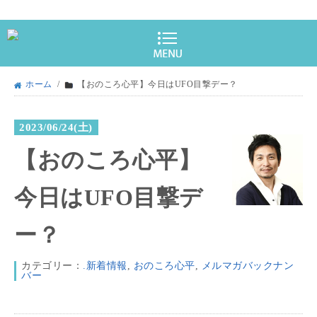
ホーム
/
【おのころ心平】今日はUFO目撃デー？
2023/06/24(土)
【おのころ心平】
今日はUFO目撃デ
ー？
カテゴリー：
.新着情報
,
おのころ心平
,
メルマガバックナン
バー