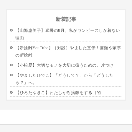
新着記事
【山際恵美子】猛暑の8月、私がワンピースしか着ない
理由
【断捨離YouTube】［対談］やました直伝！書類や家事
の断捨離
【小松易】大切なモノを大切に扱うための、片づけ
【やましたひでこ】「どうして？」から「どうした
ら？」へ。
【ひろたゆきこ】わたしが断捨離をする目的