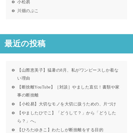
小松易
川畑のぶこ
最近の投稿
【山際恵美子】猛暑の8月、私がワンピースしか着な
い理由
【断捨離YouTube】［対談］やました直伝！書類や家
事の断捨離
【小松易】大切なモノを大切に扱うための、片づけ
【やましたひでこ】「どうして？」から「どうした
ら？」へ。
【ひろたゆきこ】わたしが断捨離をする目的