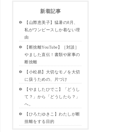
新着記事
【山際恵美子】猛暑の8月、
私がワンピースしか着ない理
由
【断捨離YouTube】［対談］
やました直伝！書類や家事の
断捨離
【小松易】大切なモノを大切
に扱うための、片づけ
【やましたひでこ】「どうし
て？」から「どうしたら？」
へ。
【ひろたゆきこ】わたしが断
捨離をする目的