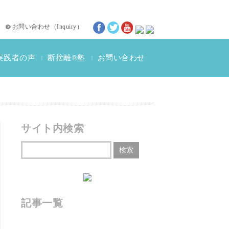
お問い合わせ
（
Inquiry
）
実践者の声
断捨離®塾
お問い合わせ
|
|
断捨離®体験談
動画インタビュー
サイト内検索
記事一覧