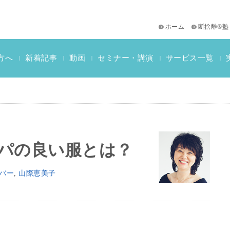
ホーム
断捨離®塾
サービス一覧
方へ
新着記事
動画
セミナー・講演
|
|
|
|
|
おススメ書籍
教材一覧
断捨離検定情報
？
パの良い服とは？
バー
,
山際恵美子