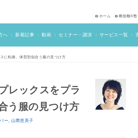
ホーム
断捨離®塾
サービス一覧
方へ
新着記事
動画
セミナー・講演
|
|
|
|
|
おススメ書籍
教材一覧
断捨離検定情報
ラスに転換、体型別似合う服の見つけ方
プレックスをプラ
合う服の見つけ方
バー
,
山際恵美子