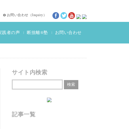
お問い合わせ
（
Inquiry
）
実践者の声
断捨離®塾
お問い合わせ
|
|
断捨離®体験談
動画インタビュー
サイト内検索
記事一覧