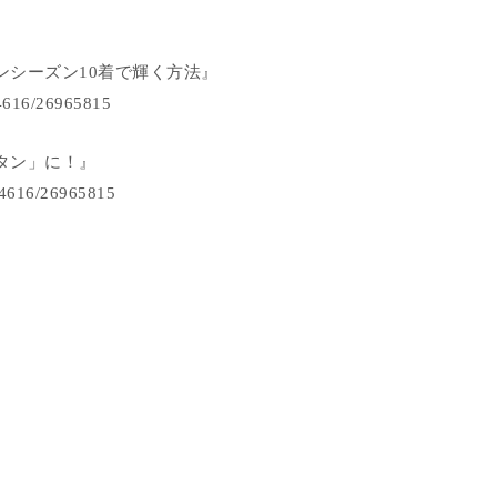
ンシーズン10着で輝く方法』
84616/26965815
タン」に！』
384616/26965815