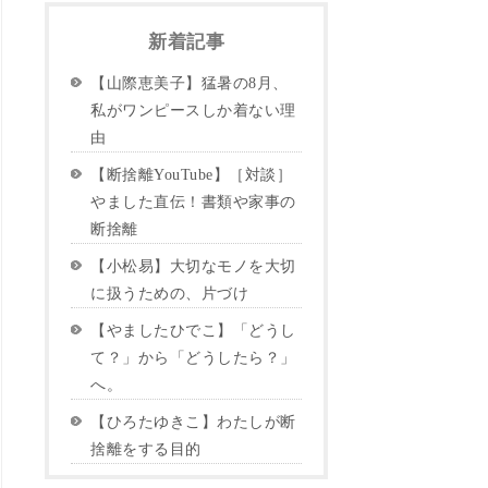
新着記事
【山際恵美子】猛暑の8月、
私がワンピースしか着ない理
由
【断捨離YouTube】［対談］
やました直伝！書類や家事の
断捨離
【小松易】大切なモノを大切
に扱うための、片づけ
【やましたひでこ】「どうし
て？」から「どうしたら？」
へ。
【ひろたゆきこ】わたしが断
捨離をする目的