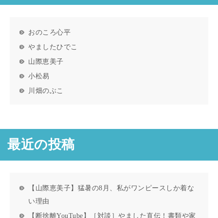
おのころ心平
やましたひでこ
山際恵美子
小松易
川畑のぶこ
最近の投稿
【山際恵美子】猛暑の8月、私がワンピースしか着な
い理由
【断捨離YouTube】［対談］やました直伝！書類や家