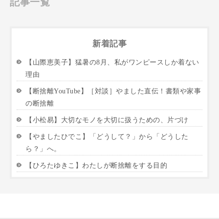
記事一覧
新着記事
【山際恵美子】猛暑の8月、私がワンピースしか着ない
理由
【断捨離YouTube】［対談］やました直伝！書類や家事
の断捨離
【小松易】大切なモノを大切に扱うための、片づけ
【やましたひでこ】「どうして？」から「どうした
ら？」へ。
【ひろたゆきこ】わたしが断捨離をする目的