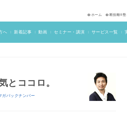
ホーム
断捨離®塾
サービス一覧
方へ
新着記事
動画
セミナー・講演
|
|
|
|
|
おススメ書籍
教材一覧
断捨離検定情報
気とココロ。
マガバックナンバー