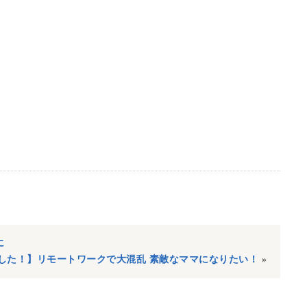
に
した！】リモートワークで大混乱 素敵なママになりたい！
»