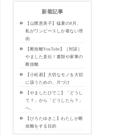
新着記事
【山際恵美子】猛暑の8月、
私がワンピースしか着ない理
由
【断捨離YouTube】［対談］
やました直伝！書類や家事の
断捨離
【小松易】大切なモノを大切
に扱うための、片づけ
【やましたひでこ】「どうし
て？」から「どうしたら？」
へ。
【ひろたゆきこ】わたしが断
捨離をする目的