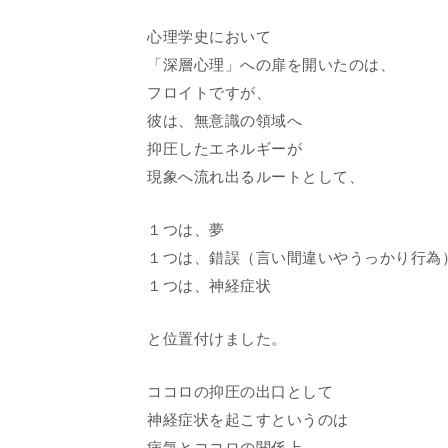
心理学史において
「深層心理」への扉を開いたのは、
フロイトですが、
彼は、無意識の領域へ
抑圧したエネルギーが
現象へ流れ出るルートとして、
１つは、夢
１つは、錯誤（言い間違いやうっかり行為
１つは、神経症状
と位置付けました。
ココロの抑圧の出口として
神経症状を起こすというのは
病気とココロの関係上、