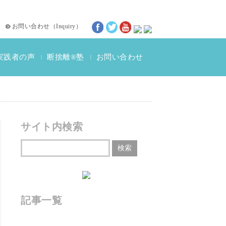
お問い合わせ
（
Inquiry
）
実践者の声
断捨離®塾
お問い合わせ
|
|
断捨離®体験談
動画インタビュー
サイト内検索
記事一覧