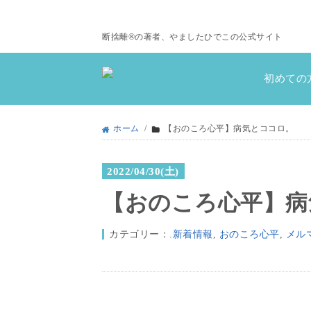
断捨離®の著者、やましたひでこの公式サイト
初めての
ホーム
/
【おのころ心平】病気とココロ。
2022/04/30(土)
【おのころ心平】病
カテゴリー：
.新着情報
,
おのころ心平
,
メル