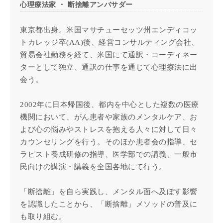
心理療法家 ・ 断捨離アンバサダー
東京都出身。米国マサチューセッツ州エンディコッ
トカレッジ卒(AA)後、経営コンサルティング会社、
貿易会社勤務を経て、米国にて通訳・コーディネー
ターとして独立、通訳の仕事を通じて心理療法に出
会う。
2002年に日本帰国後、都内を中心とした複数の医療
機関において、がん患者や家族のメンタルケア、お
よび心の悩みやストレスを抱える人々に対して日々
カウンセリングを行う。そのほか患者会の指導、セ
ラピスト養成研修の指導、医学部での講義、一般市
民向けの講演・講義を全国各地にて行う。
「断捨離」を自ら実践し、メンタル面へ及ぼす影響
を認識したことから、「断捨離」メソッドの普及に
も取り組む。