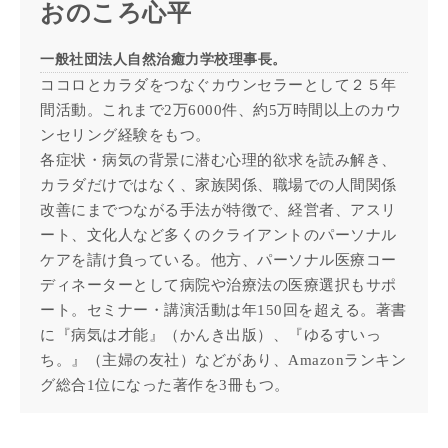
おのころ心平
一般社団法人自然治癒力学校理事長。
ココロとカラダをつなぐカウンセラーとして２５年
間活動。これまで2万6000件、約5万時間以上のカウ
ンセリング経験をもつ。
各症状・病気の背景に潜む心理的欲求を読み解き、
カラダだけではなく、家族関係、職場での人間関係
改善にまでつながる手法が特徴で、経営者、アスリ
ート、文化人など多くのクライアントのパーソナル
ケアを請け負っている。他方、パーソナル医療コー
ディネーターとして病院や治療法の医療選択もサポ
ート。セミナー・講演活動は年150回を超える。著書
に『病気は才能』（かんき出版）、『ゆるすいっ
ち。』（主婦の友社）などがあり、Amazonランキン
グ総合1位になった著作を3冊もつ。