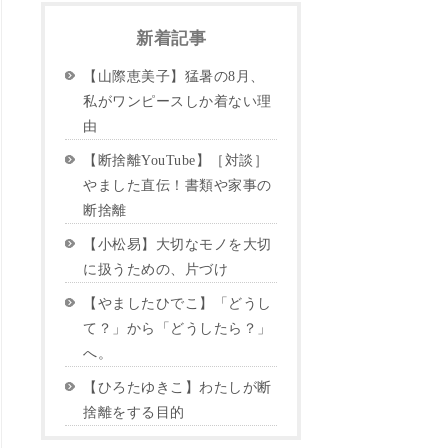
新着記事
【山際恵美子】猛暑の8月、
私がワンピースしか着ない理
由
【断捨離YouTube】［対談］
やました直伝！書類や家事の
断捨離
【小松易】大切なモノを大切
に扱うための、片づけ
【やましたひでこ】「どうし
て？」から「どうしたら？」
へ。
【ひろたゆきこ】わたしが断
捨離をする目的