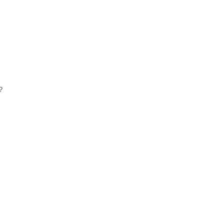
、
。
？