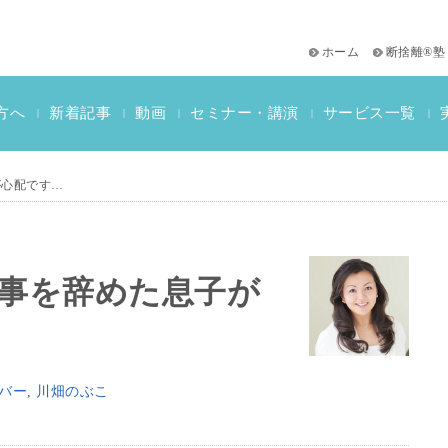
ホーム
断捨離®塾
サービス一覧
方へ
新着記事
動画
セミナー・講演
|
|
|
|
|
おススメ書籍
教材一覧
断捨離検定情報
が心配です…
仕事を辞めた息子が
バー
,
川畑のぶこ