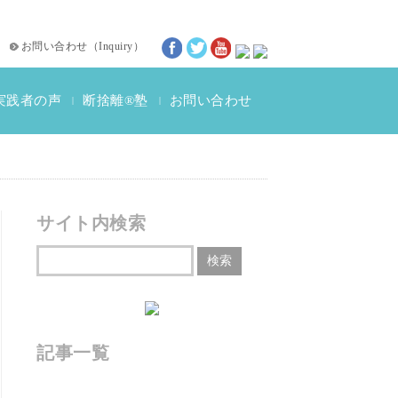
お問い合わせ
（
Inquiry
）
実践者の声
断捨離®塾
お問い合わせ
|
|
断捨離®体験談
動画インタビュー
サイト内検索
記事一覧