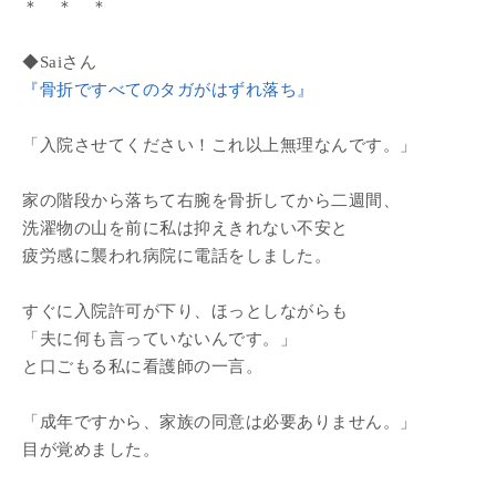
＊ ＊ ＊
◆Saiさん
『骨折ですべてのタガがはずれ落ち』
「入院させてください！これ以上無理なんです。」
家の階段から落ちて右腕を骨折してから二週間、
洗濯物の山を前に私は抑えきれない不安と
疲労感に襲われ病院に電話をしました。
すぐに入院許可が下り、ほっとしながらも
「夫に何も言っていないんです。」
と口ごもる私に看護師の一言。
「成年ですから、家族の同意は必要ありません。」
目が覚めました。