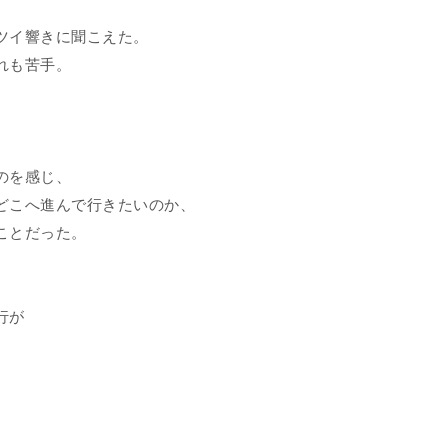
ツイ響きに聞こえた。
れも苦手。
。
のを感じ、
どこへ進んで行きたいのか、
ことだった。
行が