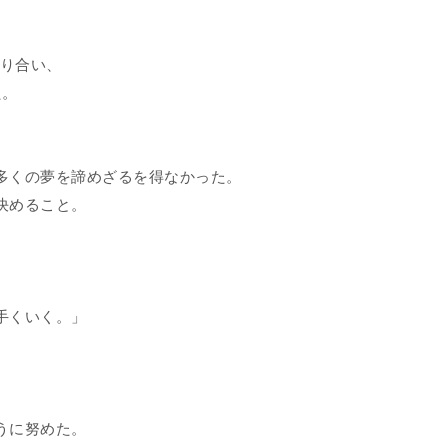
知り合い、
た。
多くの夢を諦めざるを得なかった。
決めること。
手くいく。」
うに努めた。