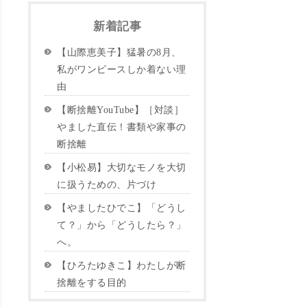
新着記事
【山際恵美子】猛暑の8月、
私がワンピースしか着ない理
由
【断捨離YouTube】［対談］
やました直伝！書類や家事の
断捨離
【小松易】大切なモノを大切
に扱うための、片づけ
【やましたひでこ】「どうし
て？」から「どうしたら？」
へ。
【ひろたゆきこ】わたしが断
捨離をする目的