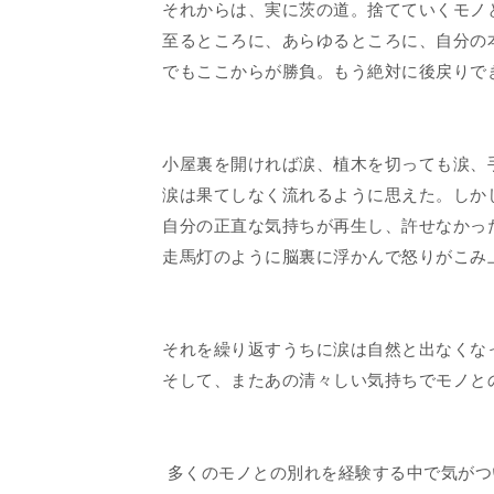
それからは、実に茨の道。捨てていくモノ
至るところに、あらゆるところに、自分の
でもここからが勝負。もう絶対に後戻りで
小屋裏を開ければ涙、植木を切っても涙、
涙は果てしなく流れるように思えた。しか
自分の正直な気持ちが再生し、許せなかっ
走馬灯のように脳裏に浮かんで怒りがこみ
それを繰り返すうちに涙は自然と出なくな
そして、またあの清々しい気持ちでモノと
多くのモノとの別れを経験する中で気がつ