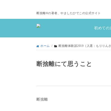
断捨離®の著者、やましたひでこの公式サイト
初めての
ホーム
/
断捨離体験談2019（入選：もりりん
断捨離にて思うこと
断捨離