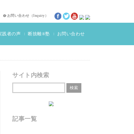
お問い合わせ
（
Inquiry
）
実践者の声
断捨離®塾
お問い合わせ
|
|
断捨離®体験談
動画インタビュー
サイト内検索
記事一覧