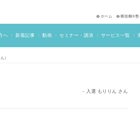
ホーム
断捨離®塾
サービス一覧
方へ
新着記事
動画
セミナー・講演
|
|
|
|
|
おススメ書籍
教材一覧
断捨離検定情報
さん）
– 入選 もりりん さん