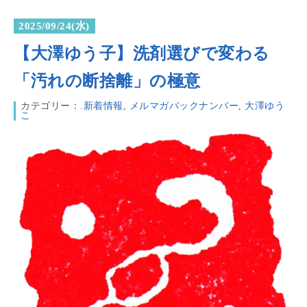
2025/09/24(水)
【大澤ゆう子】洗剤選びで変わる
「汚れの断捨離」の極意
カテゴリー：
.新着情報
,
メルマガバックナンバー
,
大澤ゆう
こ