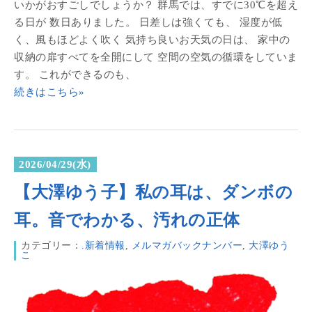
いかがおすごしでしょうか？ 群馬では、すでに30℃を超え
る日が 数日ありました。 日差しは強くても、 湿度が低
く、風もほどよく吹く 気持ち良いお天気の日は、 家中の
収納の扉すべてを全開にして 空間の空気の循環をしていま
す。 これができるのも、
続きはこちら»
2026/04/29(水)
【大澤ゆう子】私の耳は、ダンボの
耳。音でわかる、汚れの正体
カテゴリー：
.新着情報
,
メルマガバックナンバー
,
大澤ゆう
こ