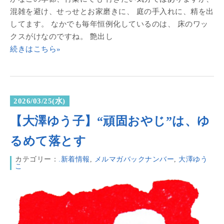
混雑を避け、せっせとお家磨きに、 庭の手入れに、精を出
してます。 なかでも毎年恒例化しているのは、 床のワッ
クスがけなのですね。 艶出し
続きはこちら»
2026/03/25(水)
【大澤ゆう子】“頑固おやじ”は、ゆ
るめて落とす
カテゴリー：
.新着情報
,
メルマガバックナンバー
,
大澤ゆう
こ