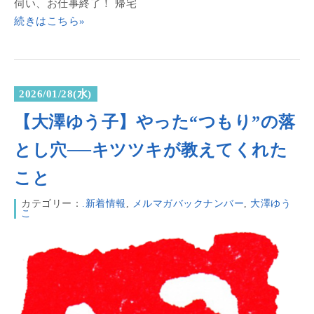
伺い、お仕事終了！ 帰宅
続きはこちら»
2026/01/28(水)
【大澤ゆう子】やった“つもり”の落
とし穴──キツツキが教えてくれた
こと
カテゴリー：
.新着情報
,
メルマガバックナンバー
,
大澤ゆう
こ