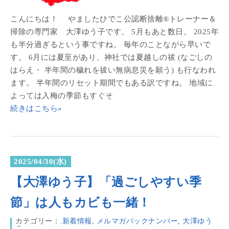
こんにちは！ やましたひでこ公認断捨離®トレーナー＆
掃除の専門家 大澤ゆう子です。 5月もあと数日。 2025年
も半分過ぎるという事ですね。 毎年のことながら早いで
す。 6月には夏至があり、神社では夏越しの祓 (なごしの
はらえ・ 半年間の穢れを祓い無病息災を願う) も行なわれ
ます。 半年間のリセット期間でもある訳ですね。 地域に
よっては入梅の季節もすぐそ
続きはこちら»
2025/04/30(水)
【大澤ゆう子】「過ごしやすい季
節」は人もカビも一緒！
カテゴリー：
.新着情報
,
メルマガバックナンバー
,
大澤ゆう
こ