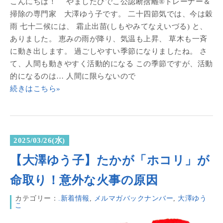
こんにちは！ やましたひでこ公認断捨離®トレーナー＆
掃除の専門家 大澤ゆう子です。 二十四節気では、今は穀
雨 七十二候には、 霜止出苗(しもやみてなえいづる) と、
ありました。 恵みの雨が降り、気温も上昇、 草木も一斉
に動き出します。 過ごしやすい季節になりましたね。 さ
て、人間も動きやすく活動的になる この季節ですが、活動
的になるのは… 人間に限らないので
続きはこちら»
2025/03/26(水)
【大澤ゆう子】たかが「ホコリ」が
命取り！意外な火事の原因
カテゴリー：
.新着情報
,
メルマガバックナンバー
,
大澤ゆう
こ