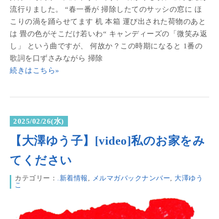
流行りました。 “春一番が 掃除したてのサッシの窓に ほ
こりの渦を踊らせてます 机 本箱 運び出された荷物のあと
は 畳の色がそこだけ若いわ“ キャンディーズの「微笑み返
し」 という曲ですが、 何故か？この時期になると 1番の
歌詞を口ずさみながら 掃除
続きはこちら»
2025/02/26(水)
【大澤ゆう子】[video]私のお家をみ
てください
カテゴリー：
.新着情報
,
メルマガバックナンバー
,
大澤ゆう
こ