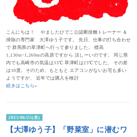
こんにちは！ やましたひでこ公認断捨離トレーナー ＆
掃除の専門家 大澤ゆう子です。 先日、仕事の打ち合わせ
で 群馬県の草津町へ行って参りました。 標高
1,130m−1,260mの高原ですから 涼しーいのです。 同じ県
内でも高崎市の気温は33℃ 草津町は23℃でした。 その差
は10度。そのため、もともと エアコンがないお宅も多い
ようですが、 近年では購入を検討
続きはこちら»
2025/06/25(水)
【大澤ゆう子】「野菜室」に潜むワ