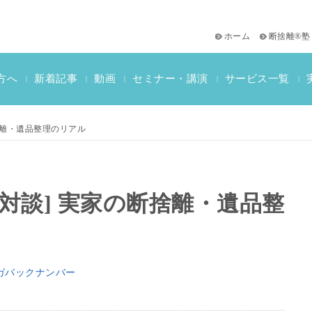
ホーム
断捨離®塾
サービス一覧
方へ
新着記事
動画
セミナー・講演
|
|
|
|
|
おススメ書籍
教材一覧
断捨離検定情報
断捨離・遺品整理のリアル
】[対談] 実家の断捨離・遺品整
ガバックナンバー