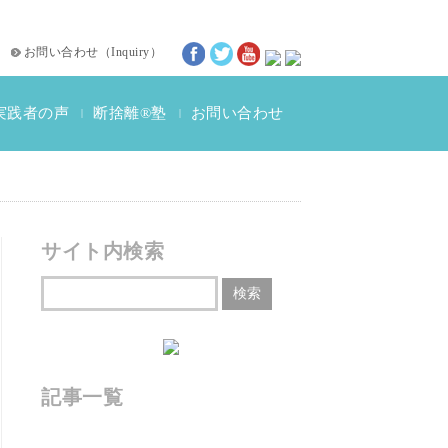
お問い合わせ
（
Inquiry
）
実践者の声
断捨離®塾
お問い合わせ
|
|
断捨離®体験談
動画インタビュー
サイト内検索
記事一覧