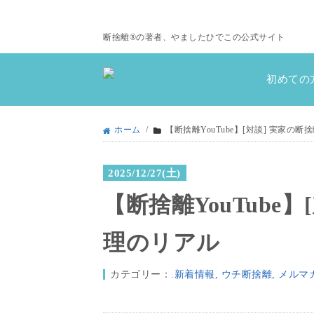
断捨離®の著者、やましたひでこの公式サイト
初めての
ホーム
/
【断捨離YouTube】[対談] 実家の
2025/12/27(土)
【断捨離YouTube
理のリアル
カテゴリー：
.新着情報
,
ウチ断捨離
,
メルマ