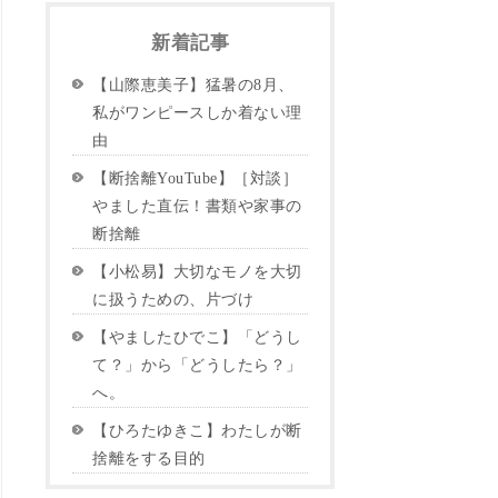
新着記事
【山際恵美子】猛暑の8月、
私がワンピースしか着ない理
由
【断捨離YouTube】［対談］
やました直伝！書類や家事の
断捨離
【小松易】大切なモノを大切
に扱うための、片づけ
【やましたひでこ】「どうし
て？」から「どうしたら？」
へ。
【ひろたゆきこ】わたしが断
捨離をする目的