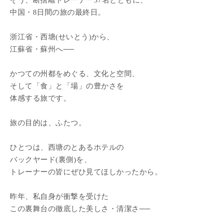
そう、断捨離トレーナー37名とともに、
中国・8日間の旅の最終日。
浙江省・西塘(せいとう)から、
江蘇省・蘇州へ──
かつての州都をめぐる、文化と空間、
そして「食」と「場」の豊かさを
体感する旅です。
旅の目的は、ふたつ。
ひとつは、西塘のとあるホテルの
バックヤード(裏側)を、
トレーナーの皆にぜひ見てほしかったから。
昨年、私自身が衝撃を受けた
この裏舞台の徹底した美しさ・清潔さ──