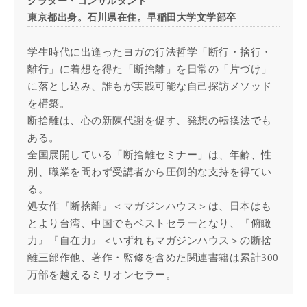
クラター・コンサルタント
東京都出身。石川県在住。早稲田大学文学部卒
学生時代に出逢ったヨガの行法哲学「断行・捨行・
離行」に着想を得た「断捨離」を日常の「片づけ」
に落とし込み、誰もが実践可能な自己探訪メソッド
を構築。
断捨離は、心の新陳代謝を促す、発想の転換法でも
ある。
全国展開している「断捨離セミナー」は、年齢、性
別、職業を問わず受講者から圧倒的な支持を得てい
る。
処女作『断捨離』＜マガジンハウス＞は、日本はも
とより台湾、中国でもベストセラーとなり、『俯瞰
力』『自在力』＜いずれもマガジンハウス＞の断捨
離三部作他、著作・監修を含めた関連書籍は累計300
万部を越えるミリオンセラー。