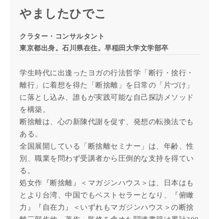
やましたひでこ
クラター・コンサルタント
東京都出身。石川県在住。早稲田大学文学部卒
学生時代に出逢ったヨガの行法哲学「断行・捨行・
離行」に着想を得た「断捨離」を日常の「片づけ」
に落とし込み、誰もが実践可能な自己探訪メソッド
を構築。
断捨離は、心の新陳代謝を促す、発想の転換法でも
ある。
全国展開している「断捨離セミナー」は、年齢、性
別、職業を問わず受講者から圧倒的な支持を得てい
る。
処女作『断捨離』＜マガジンハウス＞は、日本はも
とより台湾、中国でもベストセラーとなり、『俯瞰
力』『自在力』＜いずれもマガジンハウス＞の断捨