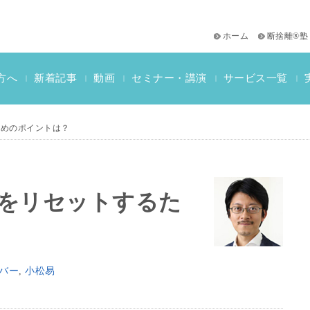
ホーム
断捨離®塾
サービス一覧
方へ
新着記事
動画
セミナー・講演
|
|
|
|
|
おススメ書籍
教材一覧
断捨離検定情報
ためのポイントは？
をリセットするた
バー
,
小松易