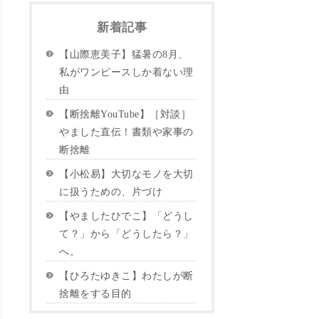
新着記事
【山際恵美子】猛暑の8月、
私がワンピースしか着ない理
由
【断捨離YouTube】［対談］
やました直伝！書類や家事の
断捨離
【小松易】大切なモノを大切
に扱うための、片づけ
【やましたひでこ】「どうし
て？」から「どうしたら？」
へ。
【ひろたゆきこ】わたしが断
捨離をする目的