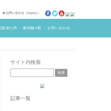
お問い合わせ
（
Inquiry
）
実践者の声
断捨離®塾
お問い合わせ
|
|
断捨離®体験談
動画インタビュー
サイト内検索
記事一覧