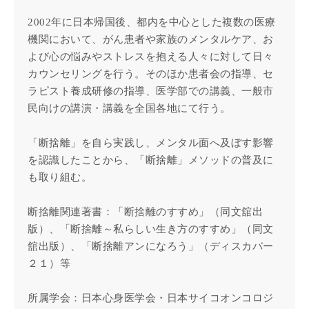
2002年に日本帰国後、都内を中心とした複数の医療
機関において、がん患者や家族のメンタルケア、お
よび心の悩みやストレスを抱える人々に対して日々
カウンセリングを行う。そのほか患者会の指導、セ
ラピスト養成研修の指導、医学部での講義、一般市
民向けの講演・講義を全国各地にて行う。
「断捨離」を自ら実践し、メンタル面へ及ぼす影響
を認識したことから、「断捨離」メソッドの普及に
も取り組む。
断捨離関連著書：「断捨離のすすめ」（同文舘出
版）、「断捨離～私らしい生き方のすすめ」（同文
舘出版）、「断捨離アンになろう」（ディスカバー
２１）等
所属学会：日本心身医学会・日本サイコオンコロジ