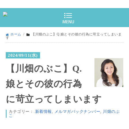
ホーム
/
【川畑のぶこ】Q.娘とその彼の行為に苛立ってしまいま
す
2024/09/11(水)
【川畑のぶこ】Q.
娘とその彼の行為
に苛立ってしまいます
カテゴリー：
.新着情報
,
メルマガバックナンバー
,
川畑のぶ
こ