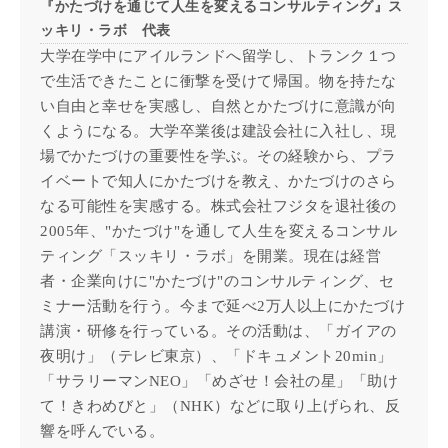
『かたづけを通じて人生を変えるコンサルティング』ス
ッキリ・ラボ 代表
大学在学中にアイルランドへ留学し、トランク１つ
で生活できたことに衝撃を受けて帰国。物を持たな
い自由と幸せを実感し、自然とかたづけに意識が向
くようになる。大学卒業後は建設会社に入社し、現
場でかたづけの重要性を学ぶ。その経験から、プラ
イベートで知人にかたづけを教え、かたづけのさら
なる可能性を実感する。株式会社フジタを退社後の
2005年、"かたづけ"を通して人生を変えるコンサル
ティング「スッキリ・ラボ」を開業。現在は経営
者・企業向けに"かたづけ"のコンサルティング、セ
ミナー活動を行う。今まで延べ2万人以上にかたづけ
講演・研修を行っている。その活動は、「ガイアの
夜明け」（テレビ東京）、「ドキュメント20min」
「サラリーマンNEO」「めざせ！会社の星」「助け
て！きわめびと」（NHK）などに取り上げられ、反
響を呼んでいる。