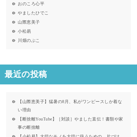
おのころ心平
やましたひでこ
山際恵美子
小松易
川畑のぶこ
最近の投稿
【山際恵美子】猛暑の8月、私がワンピースしか着な
い理由
【断捨離YouTube】［対談］やました直伝！書類や家
事の断捨離
【小松易】大切なモノを大切に扱うための、片づけ