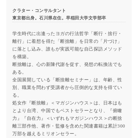
クラター・コンサルタント
東京都出身。石川県在住。早稲田大学文学部卒
学生時代に出逢ったヨガの行法哲学「断行・捨行・
離行」に着想を得た「断捨離」を日常の「片づけ」
に落とし込み、誰もが実践可能な自己探訪メソッド
を構築。
断捨離は、心の新陳代謝を促す、発想の転換法でも
ある。
全国展開している「断捨離セミナー」は、年齢、性
別、職業を問わず受講者から圧倒的な支持を得てい
る。
処女作『断捨離』＜マガジンハウス＞は、日本はも
とより台湾、中国でもベストセラーとなり、『俯瞰
力』『自在力』＜いずれもマガジンハウス＞の断捨
離三部作他、著作・監修を含めた関連書籍は累計300
万部を越えるミリオンセラー。