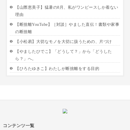
【山際恵美子】猛暑の8月、私がワンピースしか着ない
理由
【断捨離YouTube】［対談］やました直伝！書類や家事
の断捨離
【小松易】大切なモノを大切に扱うための、片づけ
【やましたひでこ】「どうして？」から「どうした
ら？」へ。
【ひろたゆきこ】わたしが断捨離をする目的
コンテンツ一覧