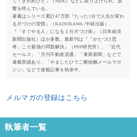
て！きわめびと」（NHK）などに取り上げられ、反
響を呼んでいる。
著書はシリーズ累計47万部『たった1分で人生が変わ
る片づけの習慣』（KADOKAWA /中経出版）、
『「すぐやる人」になる１分片づけ術』（日本経済
新聞出版社）ほか多数。最新刊は『「かたづけ思
考」こそ最強の問題解決』（PHP研究所）。「近代
セールス」「月刊不動産流通」「東商新聞」などで
連載実績あり。「やましたひでこ断捨離メールマガ
ジン」などで連載記事を執筆中。
メルマガの登録はこちら
執筆者一覧