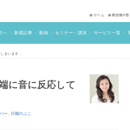
ホーム
断捨離®塾
サービス一覧
方へ
新着記事
動画
セミナー・講演
|
|
|
|
|
おススメ書籍
教材一覧
断捨離検定情報
てしまいます…
極端に音に反応して
バー
,
川畑のぶこ