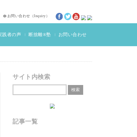
お問い合わせ
（
Inquiry
）
実践者の声
断捨離®塾
お問い合わせ
|
|
断捨離®体験談
動画インタビュー
サイト内検索
記事一覧