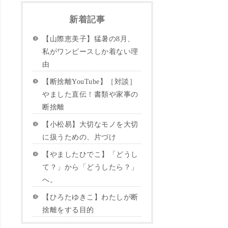
新着記事
【山際恵美子】猛暑の8月、
私がワンピースしか着ない理
由
【断捨離YouTube】［対談］
やました直伝！書類や家事の
断捨離
【小松易】大切なモノを大切
に扱うための、片づけ
【やましたひでこ】「どうし
て？」から「どうしたら？」
へ。
【ひろたゆきこ】わたしが断
捨離をする目的