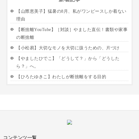
【山際恵美子】猛暑の8月、私がワンピースしか着ない
理由
【断捨離YouTube】［対談］やました直伝！書類や家事
の断捨離
【小松易】大切なモノを大切に扱うための、片づけ
【やましたひでこ】「どうして？」から「どうした
ら？」へ。
【ひろたゆきこ】わたしが断捨離をする目的
コンテンツ一覧