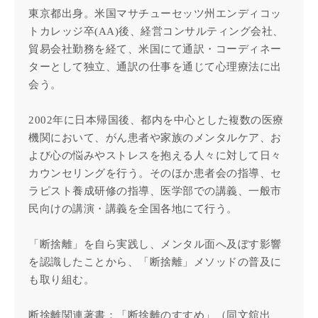
東京都出身。米国マサチューセッツ州エンディコッ
トカレッジ卒(AA)後、経営コンサルティング会社、
貿易会社勤務を経て、米国にて通訳・コーディネー
ターとして独立、通訳の仕事を通じて心理療法に出
会う。
2002年に日本帰国後、都内を中心とした複数の医療
機関において、がん患者や家族のメンタルケア、お
よび心の悩みやストレスを抱える人々に対して日々
カウンセリングを行う。そのほか患者会の指導、セ
ラピスト養成研修の指導、医学部での講義、一般市
民向けの講演・講義を全国各地にて行う。
「断捨離」を自ら実践し、メンタル面へ及ぼす影響
を認識したことから、「断捨離」メソッドの普及に
も取り組む。
断捨離関連著書：「断捨離のすすめ」（同文舘出