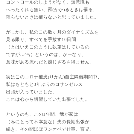
コントロールのしようがなく、無意識も
へったくれも無い、罹(かか)るときは罹る、
罹らないときは罹らないと思っていました。
がしかし、私のこの数ヶ月のダイナミズムを
見る限り、すべてを手放す10日間
（とはいえこのように執筆はしているの
ですが…^^;）というのは、かーなり、
意味がある流れだと感じざるを得ません。
実はこのコロナ罹患(りかん)自主隔離期間中、
私はもともと3年ぶりのロサンゼルス
出張が入っていました。
これは心から切望していた出張でした。
というのも、この1年間、我が家は
（私にとって不本意な）夫の長期出張が
続き、その間ほぼワンオペで仕事、育児、