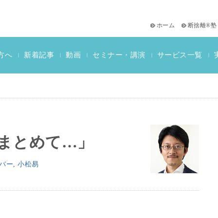
ホーム
断捨離®塾
サービス一覧
方へ
新着記事
動画
セミナー・講演
|
|
|
|
|
おススメ書籍
教材一覧
断捨離検定情報
まとめて…」
バー
,
小松易