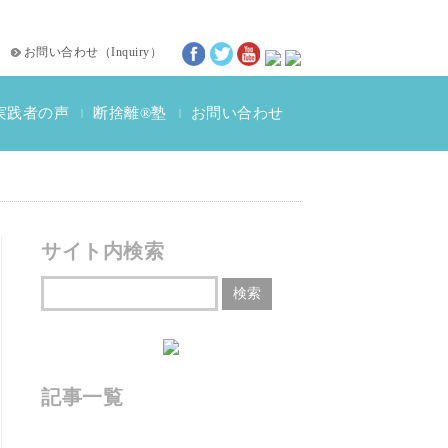
お問い合わせ
（
Inquiry
）
実践者の声
断捨離®塾
お問い合わせ
|
|
断捨離®体験談
動画インタビュー
サイト内検索
記事一覧