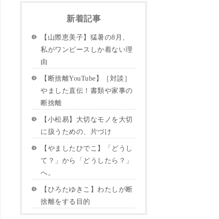
新着記事
【山際恵美子】猛暑の8月、
私がワンピースしか着ない理
由
【断捨離YouTube】［対談］
やました直伝！書類や家事の
断捨離
【小松易】大切なモノを大切
に扱うための、片づけ
【やましたひでこ】「どうし
て？」から「どうしたら？」
へ。
【ひろたゆきこ】わたしが断
捨離をする目的