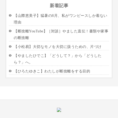
新着記事
【山際恵美子】猛暑の8月、私がワンピースしか着ない
理由
【断捨離YouTube】［対談］やました直伝！書類や家事
の断捨離
【小松易】大切なモノを大切に扱うための、片づけ
【やましたひでこ】「どうして？」から「どうした
ら？」へ。
【ひろたゆきこ】わたしが断捨離をする目的