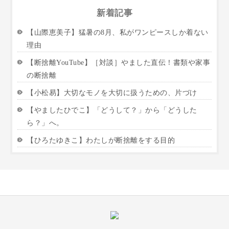
新着記事
【山際恵美子】猛暑の8月、私がワンピースしか着ない
理由
【断捨離YouTube】［対談］やました直伝！書類や家事
の断捨離
【小松易】大切なモノを大切に扱うための、片づけ
【やましたひでこ】「どうして？」から「どうした
ら？」へ。
【ひろたゆきこ】わたしが断捨離をする目的