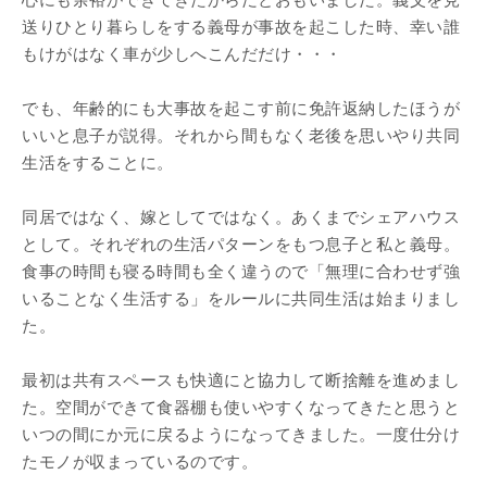
心にも余裕ができてきたからだとおもいました。義父を見
送りひとり暮らしをする義母が事故を起こした時、幸い誰
もけがはなく車が少しへこんだだけ・・・
でも、年齢的にも大事故を起こす前に免許返納したほうが
いいと息子が説得。それから間もなく老後を思いやり共同
生活をすることに。
同居ではなく、嫁としてではなく。あくまでシェアハウス
として。それぞれの生活パターンをもつ息子と私と義母。
食事の時間も寝る時間も全く違うので「無理に合わせず強
いることなく生活する」をルールに共同生活は始まりまし
た。
最初は共有スペースも快適にと協力して断捨離を進めまし
た。空間ができて食器棚も使いやすくなってきたと思うと
いつの間にか元に戻るようになってきました。一度仕分け
たモノが収まっているのです。