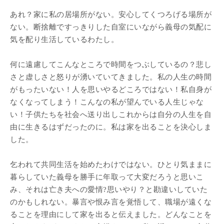
あれ？家に私の居場所がない。安心してくつろげる場所が
ない。断捨離ですっきりした自室にいながら義母の気配に
気を配り生活しているわたし。
何に遠慮してこんなところで時間をつぶしているの？悲し
さと虚しさと怒りが湧いていてきました。私の人生の時間
がもったいない！人を思いやるどころではない！私自身が
なくなってしまう！こんなの私が望んでいる人生じゃな
い！子供たちを社会へ送り出しこれからは自分の人生を自
由に生きるはずだったのに。私は家を出ることを決心しま
した。
乞われて共同生活を始めたわけではない。ひとり気ままに
暮らしていた義母を勝手に年取って大変だろうと思いこ
み、それは亡き夫への愛情?思いやり？と勘違いしていた
のかもしれない。暴言や恨み言を覚悟して、職場が遠くな
ることを理由にして家を出ると伝えました。どんなことを