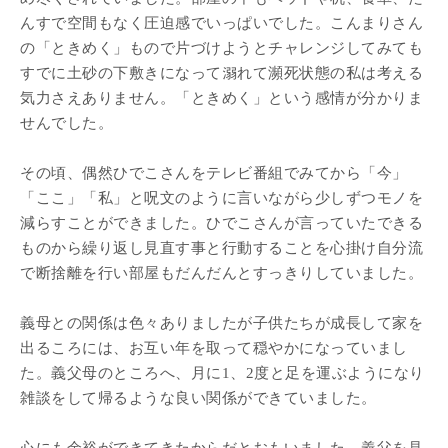
んすで空間もなく圧迫感でいっぱいでした。こんまりさん
の「ときめく」もので片づけようとチャレンジしてみても
すでに土砂の下敷きになって溺れて瀕死状態の私は考える
気力さえありません。「ときめく」という感情が分かりま
せんでした。
その頃、偶然ひでこさんをテレビ番組でみてから「今」
「ここ」「私」と呪文のように言いながら少しずつモノを
減らすことができました。ひでこさんが言っていたできる
ものから繰り返し見直す事と行動することを心掛け自分流
で断捨離を行い部屋もだんだんとすっきりしていました。
義母との関係は色々ありましたが子供たちが成長して家を
出るころには、お互い年を取って穏やかになっていまし
た。義父母のところへ、月に1、2度と足を運ぶようになり
雑談をして帰るような良い関係ができていました。