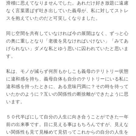
滑稽に思えてなりませんでした。あれだけ好き放題に遠慮
なく言葉選ばず吐き出していた義母が、私に対してストレ
スを抱えていたのだと可笑しくなりました。
同じ空間を共有していなければ今の展開はなく、ずっと心
の奥に重しとなり「老後を見なければいけない」「みてあ
げられない」ダメな私とゆう思いに囚われていたと思いま
す。
私は、モノが減らず何所もかしこも義母のテリトリー状態
に違和感を持ち、義母自体も自分のテリトリーにいる私に
違和感を持ったときに、ある意味円満に？その時を待って
いたかのように？互いの関係性の断捨離ができたように思
います。
５０代半ばにして自分の人生に向き合うことができた一年
前の出来事です。目に見える事はもちろんですが、見えな
い関係性も見て見極めて見切ってこれからの自分の人生を