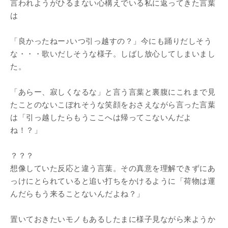
言われようがひるまない心構えでいる私に返ってきた言葉
は
「良かったねー♪いつ引っ越すの？」今にも踊りだしそう
な・・・歌いだしそうな様子。しばし放心してしまいまし
た。
「あらー、寂しくなるな」と言う言葉と裏腹にこれまで見
たことのないこぼれそうな笑顔をおさえながら言った言葉
は「引っ越したらもうここへは帰ってこないんだよ
ね！？」
？？？
想像していた反応と違う言葉。その真意を理解できずにあ
っけにとられていると追い打ちをかけるように「荷物は運
んだらもう来ることないんだよね？」
置いておきたいモノもあるしたまに様子見ながら来ようか