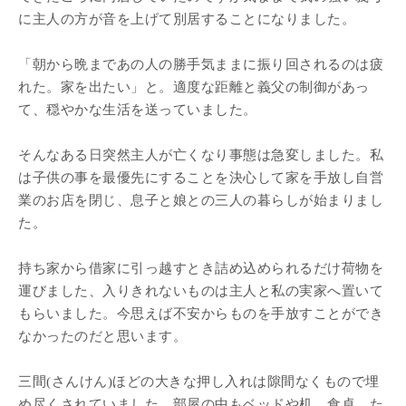
に主人の方が音を上げて別居することになりました。
「朝から晩まであの人の勝手気ままに振り回されるのは疲
れた。家を出たい」と。適度な距離と義父の制御があっ
て、穏やかな生活を送っていました。
そんなある日突然主人が亡くなり事態は急変しました。私
は子供の事を最優先にすることを決心して家を手放し自営
業のお店を閉じ、息子と娘との三人の暮らしが始まりまし
た。
持ち家から借家に引っ越すとき詰め込められるだけ荷物を
運びました、入りきれないものは主人と私の実家へ置いて
もらいました。今思えば不安からものを手放すことができ
なかったのだと思います。
三間(さんけん)ほどの大きな押し入れは隙間なくもので埋
め尽くされていました。部屋の中もベッドや机、食卓、た