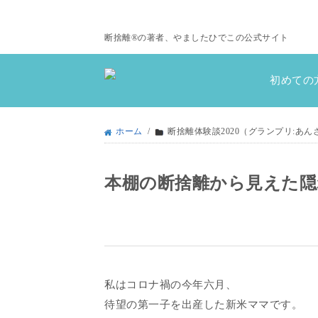
断捨離®の著者、やましたひでこの公式サイト
初めての
ホーム
/
断捨離体験談2020（グランプリ:あん
本棚の断捨離から見えた隠
私はコロナ禍の今年六月、
待望の第一子を出産した新米ママです。