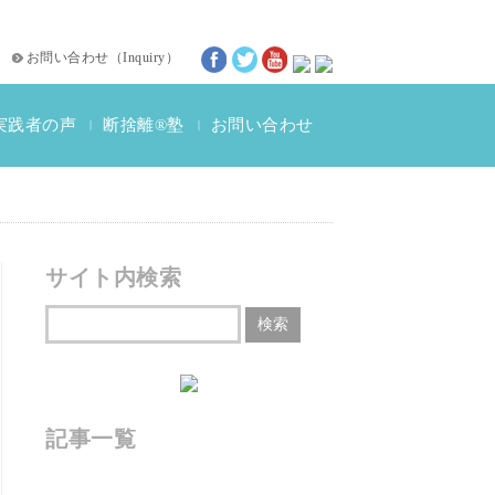
お問い合わせ
（
Inquiry
）
実践者の声
断捨離®塾
お問い合わせ
|
|
断捨離®体験談
動画インタビュー
サイト内検索
記事一覧