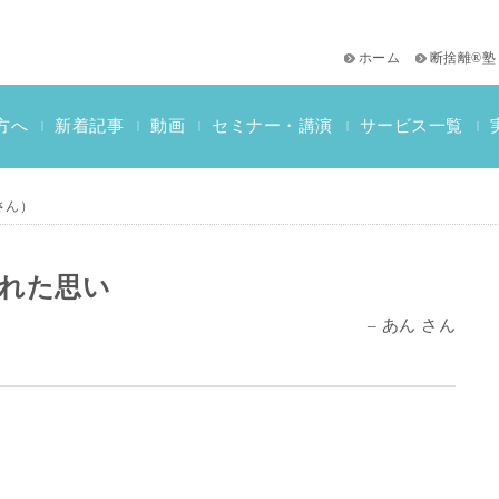
ホーム
断捨離®塾
サービス一覧
方へ
新着記事
動画
セミナー・講演
|
|
|
|
|
おススメ書籍
教材一覧
断捨離検定情報
さん）
れた思い
– あん さん