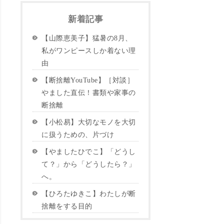
新着記事
【山際恵美子】猛暑の8月、
私がワンピースしか着ない理
由
【断捨離YouTube】［対談］
やました直伝！書類や家事の
断捨離
【小松易】大切なモノを大切
に扱うための、片づけ
【やましたひでこ】「どうし
て？」から「どうしたら？」
へ。
【ひろたゆきこ】わたしが断
捨離をする目的