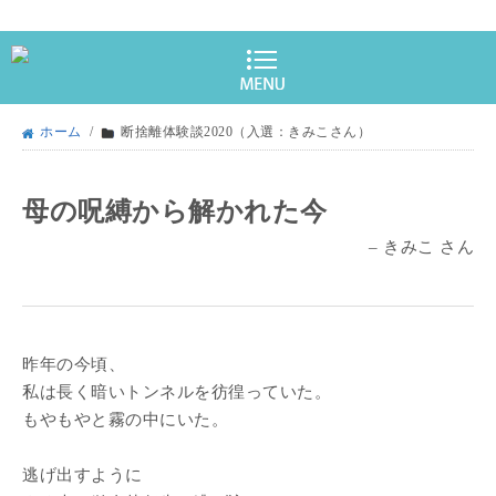
ホーム
/
断捨離体験談2020（入選：きみこさん）
母の呪縛から解かれた今
– きみこ さん
昨年の今頃、
私は長く暗いトンネルを彷徨っていた。
もやもやと霧の中にいた。
逃げ出すように