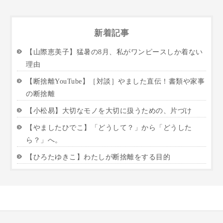
新着記事
【山際恵美子】猛暑の8月、私がワンピースしか着ない
理由
【断捨離YouTube】［対談］やました直伝！書類や家事
の断捨離
【小松易】大切なモノを大切に扱うための、片づけ
【やましたひでこ】「どうして？」から「どうした
ら？」へ。
【ひろたゆきこ】わたしが断捨離をする目的